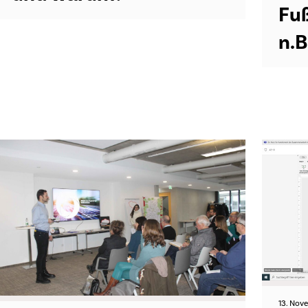
Fuß
n.
13. Nov