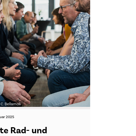
 C. Bellamoli
ruar 2025
te Rad- und