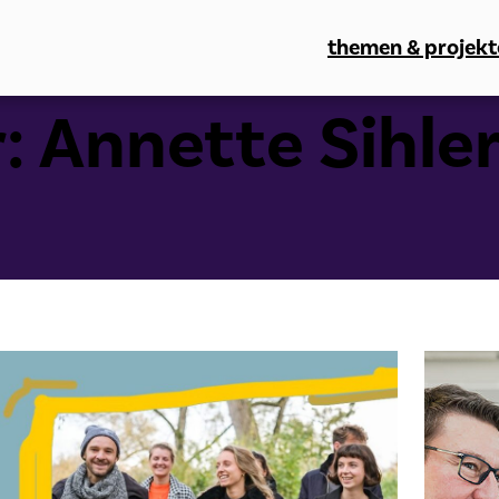
themen & projekt
r:
Annette Sihle