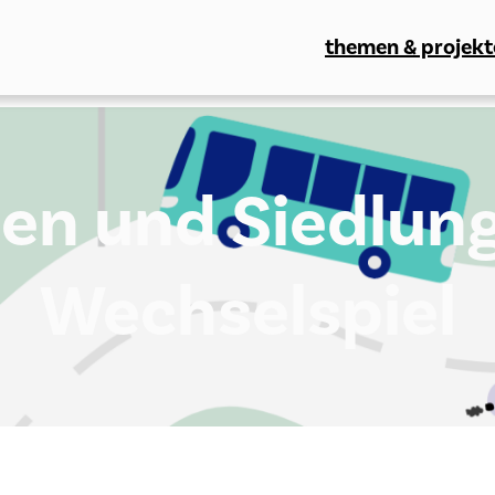
themen & projekt
en und Siedlun
Wechselspiel